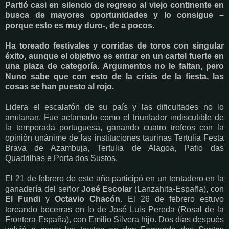
Partió casi en silencio de regreso al viejo continente en
busca de mayores oportunidades y lo consigue –
porque esto es muy duro-, de a pocos.
Ha toreado festivales y corridas de toros con singular
éxito, aunque el objetivo es entrar en un cartel fuerte en
una plaza de categoría. Argumentos no le faltan, pero
Nuno sabe que con esto de la crisis de la fiesta, las
cosas se han puesto al rojo.
Lidera el escalafón de su país y las dificultades no lo
amilanan. Fue aclamado como el triunfador indiscutible de
la temporada portuguesa, ganando cuatro trofeos con la
opinión unánime de las instituciones taurinas Tertulia Festa
Brava de Azambuja, Tertulia de Alagoa, Patio das
Quadrilhas e Porta dos Sustos.
El 21 de febrero de este año participó en un tentadero en la
ganadería del señor
José Escolar
(Lanzahita-España), con
El Fundi
y
Octavio Chacón
. El 26 de febrero estuvo
toreando becerras en lo de José Luis Pereda (Rosal de la
Frontera-España), con Emilio Silvera hijo. Dos días después