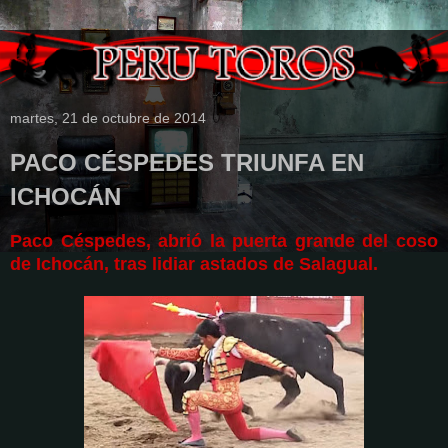
martes, 21 de octubre de 2014
PACO CÉSPEDES TRIUNFA EN
ICHOCÁN
Paco Céspedes, abrió la puerta grande del coso
de Ichocán, tras lidiar astados de Salagual.