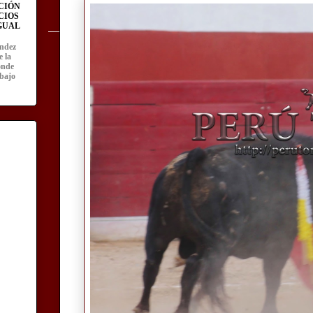
CIÓN
CIOS
IGUAL
ández
e la
onde
abajo