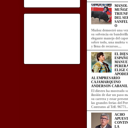
MANOL
MUÑOZ
TRIUN
DEL SE
SANFEL
O
Muñoz demostró una ve
su solvencia en banderill
elegante manejo del capot
sobre todo, una muleta v
y llena de recursos....
EL DIE
ESPAÑO
MANUE
PERERA
ELIGE
APODE
AL EMPRESARIO
CAJAMARQUINO
ANDERSON CABANIL
El diestro ha mostrado s
ilusión de dar un paso m
su carrera y estar presen
las grandes ferias del Per
Contratos al Telf. 96771..
ACHO
APUEST
CONTI
LA