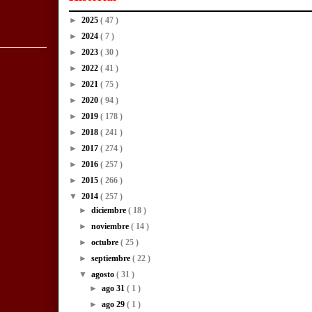
►
2025
( 47 )
►
2024
( 7 )
►
2023
( 30 )
►
2022
( 41 )
►
2021
( 75 )
►
2020
( 94 )
►
2019
( 178 )
►
2018
( 241 )
►
2017
( 274 )
►
2016
( 257 )
►
2015
( 266 )
▼
2014
( 257 )
►
diciembre
( 18 )
►
noviembre
( 14 )
►
octubre
( 25 )
►
septiembre
( 22 )
▼
agosto
( 31 )
►
ago 31
( 1 )
►
ago 29
( 1 )