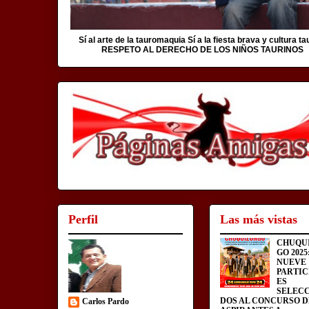
Sí al arte de la tauromaquia Sí a la fiesta brava y cultura ta
RESPETO AL DERECHO DE LOS NIÑOS TAURINOS
Perfil
Las más vistas
CHUQU
GO 2025
NUEVE
PARTIC
ES
SELEC
DOS AL CONCURSO D
Carlos Pardo