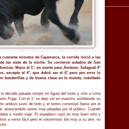
a cuarenta minutos de Cajamarca, la corrida inició a las
r de las siete de la noche. Se corrieron astados de San
 fuerzas. Mejor el 1°, en suerte para Jiménez; Salagual 4°
, excepto el 4°, que debió ser el 6° pero por error lo
en banderillas y de buena clase en la muleta, indultado
n la década pasada rompió en figura del toreo y vino a Lima
to Puga. Con el 1° se dejó ver en maestro, exhibiendo su
ano anduvo justo de todo y el torero construyó faena por el
al, arrancándole series muy jaleadas por el público. Cuando
uedaba a medio viaje. El espadazo cayó en muy buen sitio y
vió a verse fácil pero el voluminoso iba muy a su aire, no
nchó.