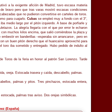
tivó a la exigente afición de Madrid, tuvo escasa materia
 de bravo pero que tras varas mostró escasas condiciones
 cabezadas que no pudieron convertirse en carteles de toros.
como para cuajarlo.
Cubas
se empleó muy a fondo con el 3°,
a medio largo por el pitón izquierdo. A base de porfiarle y
uletazos. La alegría llegaría con el que por error le echaron
y con muchos kilos encima, que salió comiéndose la plaza y
embestir en banderillas –esperaba sin arrancarse-, pero en
con un buen pitón derecho que el huancaíno aprovechó para
l toro iba sometido y entregado. Hubo pedido de indulto al
e Toros de la feria en honor al patrón San Lorenzo. Tarde
da, oreja. Estocada trasera y caída, descabello, palmas.
bellos, palmas y pitos. Tres pinchazos, estocada entera,
estocada, palmas tras aviso. Dos orejas simbólicas.
nez (España)