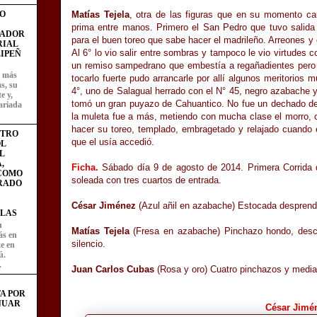
O
Matías Tejela
, otra de las figuras que en su momento cau
prima entre manos. Primero el San Pedro que tuvo salida
FADOR
para el buen toreo que sabe hacer el madrileño. Arreones y
RIAL
Al 6° lo vio salir entre sombras y tampoco le vio virtudes 
IPEÑ
un remiso sampedrano que embestía a regañadientes pero ib
z más
tocarlo fuerte pudo arrancarle por allí algunos meritorios m
as, su
4°, uno de Salagual herrado con el N° 45, negro azabache 
e y,
tomó un gran puyazo de Cahuantico. No fue un dechado de 
ariada
la muleta fue a más, metiendo con mucha clase el morro, 
hacer su toreo, templado, embragetado y relajado cuando e
STRO
que el usía accedió.
L
L
,
Ficha.
Sábado día 9 de agosto de 2014. Primera Corrida d
 COMO
soleada con tres cuartos de entrada.
RADO
César Jiménez
(Azul añil en azabache) Estocada desprendi
LAS
u
Matías Tejela
(Fresa en azabache) Pinchazo hondo, desca
ás en
silencio.
te en
ú.
.
Juan Carlos Cubas
(Rosa y oro) Cuatro pinchazos y media 
A POR
NUAR
César Jimé