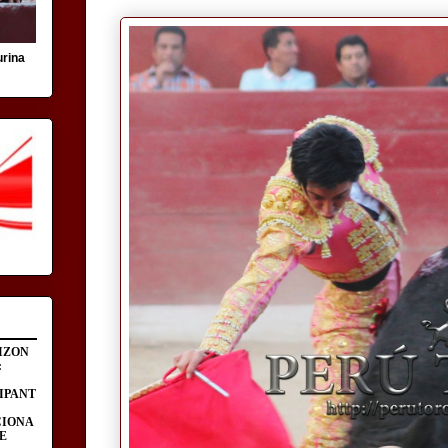
urina
IZON
:
IPANT
CIONA
E