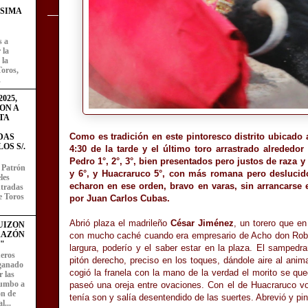
ÍSIMA
s a
 la
 la
Toros,
.
025,
ON A
TA
Como es tradición en este pintoresco distrito ubicado 
DAS
OS S/.
4:30 de la tarde y el último toro arrastrado alrededo
Pedro 1°, 2°, 3°, bien presentados pero justos de raza y
l Patrón
y 6°, y Huacraruco 5°, con más romana pero deslucidos
les
echaron en ese orden, bravo en varas, sin arrancarse 
entradas
e Toros
por Juan Carlos Cubas.
Abrió plaza el madrileño
César Jiménez
, un torero que e
UIZON
RAZÓN
con mucho caché cuando era empresario de Acho don Rober
"
largura, poderío y el saber estar en la plaza. El sampedr
eros
pitón derecho, preciso en los toques, dándole aire al anim
 ganado
cogió la franela con la mano de la verdad el morito se q
 las
rumbo a
paseó una oreja entre ovaciones. Con el de Huacraruco vol
ón de
tenía son y salía desentendido de las suertes. Abrevió y pi
l...