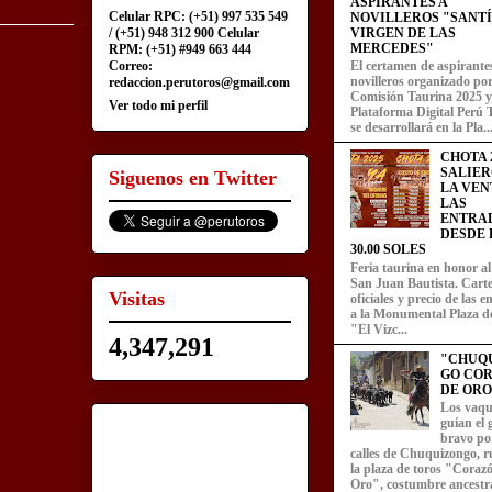
ASPIRANTES A
Celular RPC: (+51) 997 535 549
NOVILLEROS "SANT
/ (+51) 948 312 900 Celular
VIRGEN DE LAS
MERCEDES"
RPM: (+51) #949 663 444
Correo:
El certamen de aspirante
novilleros organizado por
redaccion.perutoros@gmail.com
Comisión Taurina 2025 y
Ver todo mi perfil
Plataforma Digital Perú 
se desarrollará en la Pla..
CHOTA 2
SALIER
Siguenos en Twitter
LA VEN
LAS
ENTRA
DESDE L
30.00 SOLES
Feria taurina en honor a
San Juan Bautista. Carte
Visitas
oficiales y precio de las 
a la Monumental Plaza d
"El Vizc...
4,347,291
"CHUQ
GO CO
DE ORO
Los vaqu
guían el
bravo por
calles de Chuquizongo, 
la plaza de toros "Coraz
Oro", costumbre ancestra