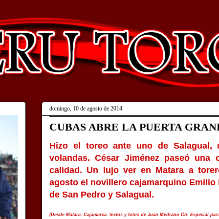
domingo, 10 de agosto de 2014
CUBAS ABRE LA PUERTA GRAN
Hizo el toreo ante uno de Salagual, 
volandas. César Jiménez paseó una or
calidad. Un lujo ver en Matara a tor
agosto el novillero cajamarquino Emilio 
de San Pedro y Salagual.
(Desde Matara, Cajamarca, textos y fotos de Juan Medrano Ch. Especial para