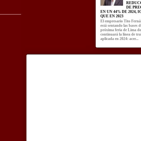
REDUC
DE PRE
EN UN 44% DE 2024, 
QUE EN 2023
El empresario Tito Fern
está sentando las bases d
próxima feria de Lima d
continuará la línea de tr
aplicada en 2024: acer...