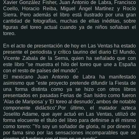
Xavier González Fisher, Juan Antonio de Labra, Francisco
Coello, Horacio Reiba, Miguel Ángel Martínez y Rocío
Sierra. Pero además el libro está ilustrado por una gran
cantidad de fotografías, muchas de ellas inéditas, sobre
figuras del toreo actual cuando ya de niños soñaban el
toreo.
En el acto de presentación de hoy en Las Ventas ha estado
presente el periodista y crítico taurino del diario El Mundo,
Vicente Zabala de la Serna, quien ha señalado que con
este libro "se muestra el hilo del toreo que une a España
con el resto de países del mundo".
El mexicano Juan Antonio de Labra ha manifestado
asimismo que "este proyecto pretende difundir la Fiesta de
una forma distinta como ya se hizo con otros libros
presentados en pasadas Ferias de San Isidro como fueron
'Alas de Mariposa' y 'El toreo al desnudo', ambos de notable
componente didáctico".Por último, el matador azteca
Joselito Adame, que ayer actuó en Las Ventas, utilizó de
forma elocuente el título del libro para definirse a él mismo
como torero: "Yo soy un soñador de gloria, ni por dinero ni
por fama sino por las sensaciones incomparables que se
sienten al fundirse con el toro en un ruedo".