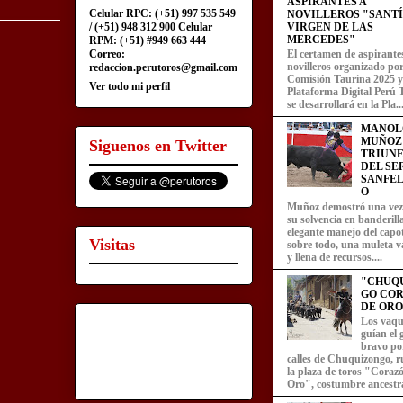
ASPIRANTES A
Celular RPC: (+51) 997 535 549
NOVILLEROS "SANT
/ (+51) 948 312 900 Celular
VIRGEN DE LAS
MERCEDES"
RPM: (+51) #949 663 444
Correo:
El certamen de aspirante
novilleros organizado por
redaccion.perutoros@gmail.com
Comisión Taurina 2025 y
Ver todo mi perfil
Plataforma Digital Perú 
se desarrollará en la Pla..
MANOL
MUÑOZ
Siguenos en Twitter
TRIUN
DEL SE
SANFEL
O
Muñoz demostró una ve
su solvencia en banderill
elegante manejo del capot
Visitas
sobre todo, una muleta v
y llena de recursos....
"CHUQ
GO CO
DE ORO
Los vaqu
guían el
bravo por
calles de Chuquizongo, 
la plaza de toros "Coraz
Oro", costumbre ancestra