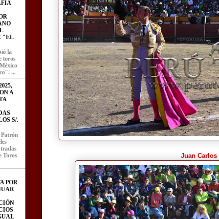
FÍA
OR
ANO
L
 "EL
ió la
e toros
 México
o". ...
025,
ON A
TA
DAS
OS S/.
l Patrón
les
entradas
e Toros
Juan Carlos
A POR
NUAR
CIÓN
CIOS
IGUAL