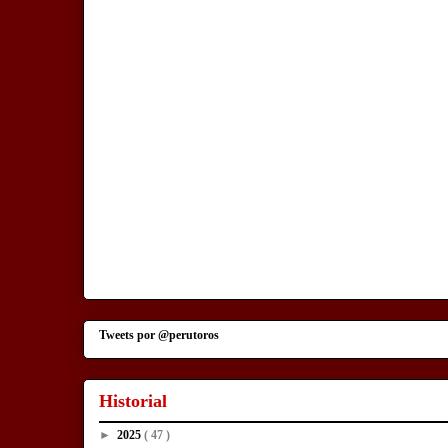
Tweets por @perutoros
Historial
►
2025
( 47 )