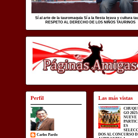
Sí al arte de la tauromaquia Sí a la fiesta brava y cultura ta
RESPETO AL DERECHO DE LOS NIÑOS TAURINOS
Perfil
Las más vistas
CHUQU
GO 2025
NUEVE
PARTIC
ES
SELEC
DOS AL CONCURSO D
Carlos Pardo