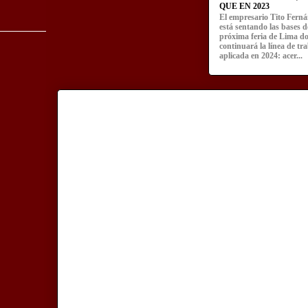
QUE EN 2023
El empresario Tito Fern
está sentando las bases d
próxima feria de Lima d
continuará la línea de tr
aplicada en 2024: acer...