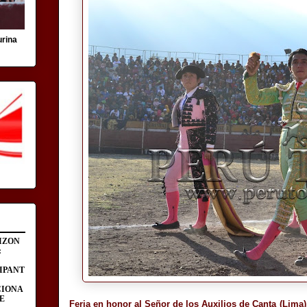
urina
IZON
:
IPANT
CIONA
E
Feria en honor al Señor de los Auxilios de Canta (Lima