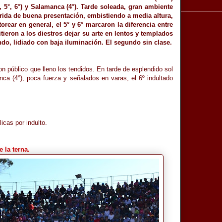
, 5°, 6°) y Salamanca (4°). Tarde soleada, gran ambiente
rrida de buena presentación, embistiendo a media altura,
rear en general, el 5° y 6° marcaron la diferencia entre
itieron a los diestros dejar su arte en lentos y templados
ndo, lidiado con baja iluminación. El segundo sin clase.
n público que lleno los tendidos. En tarde de esplendido sol
nca (4°), poca fuerza y señalados en varas, el 6º indultado
icas por indulto.
 la terna.