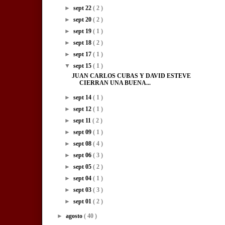
►
sept 22
( 2 )
►
sept 20
( 2 )
►
sept 19
( 1 )
►
sept 18
( 2 )
►
sept 17
( 1 )
▼
sept 15
( 1 )
JUAN CARLOS CUBAS Y DAVID ESTEVE
CIERRAN UNA BUENA...
►
sept 14
( 1 )
►
sept 12
( 1 )
►
sept 11
( 2 )
►
sept 09
( 1 )
►
sept 08
( 4 )
►
sept 06
( 3 )
►
sept 05
( 2 )
►
sept 04
( 1 )
►
sept 03
( 3 )
►
sept 01
( 2 )
►
agosto
( 40 )