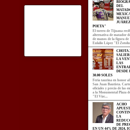
BIOGRA
DEL
MATAD
MEXIC
MANUE
JUÁREZ
POETA"
El torero de Tijuana recib
alternativa de matador d
de manos de la figura de
Eulalio López "El Zotoluc
CHOTA 2
SALIER
LA VEN
LAS
ENTRA
DESDE L
30.00 SOLES
Feria taurina en honor a
San Juan Bautista. Carte
oficiales y precio de las 
a la Monumental Plaza d
"El Vizc...
ACHO
APUEST
CONTI
LA
REDUC
DE PRE
EN UN 44% DE 2024, 