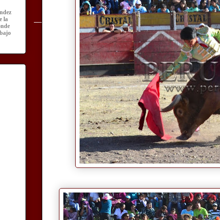
ández
e la
onde
abajo