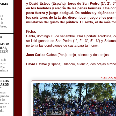
y David Esteve (España), toros de San Pedro (1°, 2°, 3°
ÍSIMA
en los tendidos y alegría de las peñas taurinas. Una co
poca fuerza y juego desigual. De nobleza y dejándose to
s a
los seis toros de la tarde, dieron buen juego y les perm
 la
muletazos del gusto del público. El sexto, el de más fo
 la
Toros,
.
Ficha.
Canta, domingo 15 de setiembre. Plaza portátil Torokuna, co
O
se lidió ganado de San Pedro (1°, 2°, 3°, 5°, 6°) y Salama
FADOR
no tenia las condiciones de casta para tal honor.
RIAL
IPEÑ
Juan Carlos Cubas
(Peru), oreja, silencio y dos orejas.
z más
as, su
David Esteve
(España), silencio, silencio, dos orejas simból
e y,
ariada
Saludo de
UIZON
RAZÓN
"
eros
 ganado
 las
rumbo a
ón de
l...