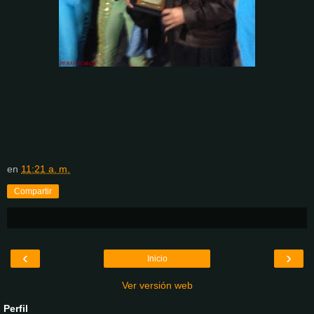
en
11:21 a. m.
Compartir
‹
›
Inicio
Ver versión web
Perfil