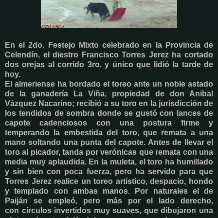
En el 2do. Festejo Mixto celebrado en la Provincia de
Celendín, el diestro
Francisco Torres Jerez ha cortado
dos orejas al corrido 3ro. y único que lidió la tarde de
hoy.
El almeriense ha bordado el toreo ante un noble astado
de la ganadería La Viña, propiedad de don Anibal
Vázquez Nacarino; recibió a su toro en la jurisdicción de
los tendidos de sombra donde se gustó con lances de
capote cadenciosos con una postura firme y
temperando la embestida del toro, que remata a una
mano soltando una punta del capote. Antes de llevar el
toro al picador, tanda por verónicas que remata con una
media muy aplaudida. En la muleta, el toro ha humillado
y sin bien con poca fuerza, pero ha servido para que
Torres Jerez realice un toreo artístico, despacio, hondo
y templado con ambas manos. Por naturales el de
Paiján se empleó, pero más por el lado derecho,
con círculos invertidos muy suaves, que dibujaron una