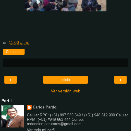
en
11:00 a. m.
Compartir
‹
›
Inicio
Ver versión web
Perfil
Carlos Pardo
Celular RPC: (+51) 997 535 549 / (+51) 948 312 900 Celular
RPM: (+51) #949 663 444 Correo:
redaccion.perutoros@gmail.com
Ver todo mi perfil