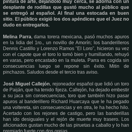
pintura de arte, dejándolo muy cerca, se adorna con un
desplante de rodillas que gustó mucho al público que
se entregó al español. Al final una estocada en buen
sitio. El público exigió los dos apéndices que el Juez no
dudo en entregarlos.
Melina Parra
, dama torera mexicana, pasó muchos apuros
en la lidia del 1ro., un novillo de Amorín; l
os banderilleros
Dennis Castillo y Lorenzo Ramos "El Loro", hicieron su vez
con el capote que el toro lo tomó bien y humillando, rehuyó
en varas, pero encastado en la muleta. Parra es cogida sin
consecuencias luego se repone sin éxito.
Mitin de
pinchazos. Saludos desde el tercio tras aviso.
José Miguel Callejón
, rejoneador español que lidió un toro
de Paiján, que ha tenido fijeza. Callejón, ha dejado embestir
a su jaca sin consecuencias, toro que también hizo pasar
apuros al banderillero Richard Huarcaya que le ha pegado
una voltereta, sin consecuencias y en otra, le ha hecho hilo.
Acertado con los rejones de castigo, pero las banderillas
han ido desiguales y el rejón de muerte muy trasero. Los
aficionados gustan mucho de las piruetas a caballo y lo han
premiado fuerte con dos orejas.