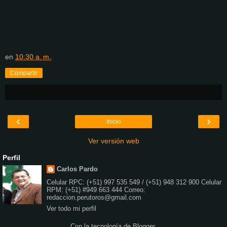
en
10:30 a. m.
Compartir
‹
›
Inicio
Ver versión web
Perfil
Carlos Pardo
Celular RPC: (+51) 997 535 549 / (+51) 948 312 900 Celular
RPM: (+51) #949 663 444 Correo:
redaccion.perutoros@gmail.com
Ver todo mi perfil
Con la tecnología de
Blogger
.