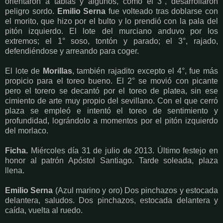
orientaron a tablas y algunos, como el 3°, desarrollaron
peligro sordo.
Emilio Serna
fue volteado tras doblarse con
el morito, que hizo por el bulto y lo prendió con la pala del
pitón izquierdo. El lote del murciano anduvo por los
extremos; el 1° soso, tontón y parado; el 3°, rajado,
defendiéndose y arreando para coger.
El lote de
Morillas
, también rajadito excepto el 4°, fue más
propicio para el toreo bueno. El 2° se movió con picante
pero el torero se decantó por el toreo de platea, sin ese
cimiento de arte muy propio del sevillano. Con el que cerró
plaza se empleó e intentó el toreo de sentimiento y
profundidad, lográndolo a momentos por el pitón izquierdo
del morlaco.
Ficha.
Miércoles día 31 de julio de 2013. Último festejo en
honor al patrón Apóstol Santiago. Tarde soleada, plaza
llena.
Emilio Serna
(Azul marino y oro) Dos pinchazos y estocada
delantera, saludos. Dos pinchazos, estocada delantera y
caída, vuelta al ruedo.