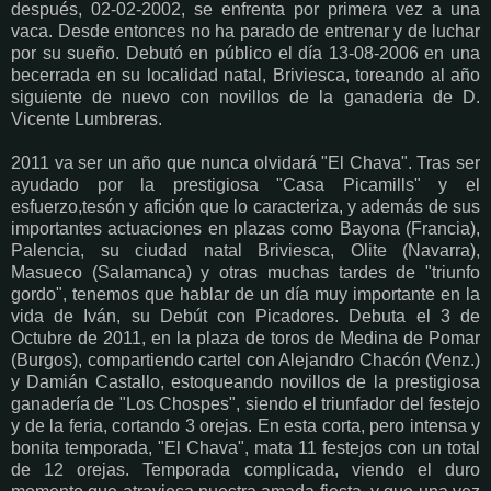
después, 02-02-2002, se enfrenta por primera vez a una
vaca. Desde entonces no ha parado de entrenar y de luchar
por su sueño. Debutó en público el día 13-08-2006 en una
becerrada en su localidad natal, Briviesca, toreando al año
siguiente de nuevo con novillos de la ganaderia de D.
Vicente Lumbreras.
2011 va ser un año que nunca olvidará "El Chava". Tras ser
ayudado por la prestigiosa "Casa Picamills" y el
esfuerzo,tesón y afición que lo caracteriza, y además de sus
importantes actuaciones en plazas como Bayona (Francia),
Palencia, su ciudad natal Briviesca, Olite (Navarra),
Masueco (Salamanca) y otras muchas tardes de "triunfo
gordo", tenemos que hablar de un día muy importante en la
vida de Iván, su Debút con Picadores. Debuta el 3 de
Octubre de 2011, en la plaza de toros de Medina de Pomar
(Burgos), compartiendo cartel con Alejandro Chacón (Venz.)
y Damián Castallo, estoqueando novillos de la prestigiosa
ganadería de "Los Chospes", siendo el triunfador del festejo
y de la feria, cortando 3 orejas. En esta corta, pero intensa y
bonita temporada, "El Chava", mata 11 festejos con un total
de 12 orejas. Temporada complicada, viendo el duro