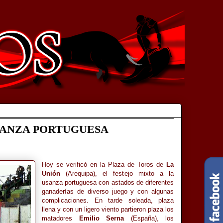
USANZA PORTUGUESA
Hoy se verificó en la Plaza de Toros de
La
Unión
(Arequipa), el festejo mixto a la
usanza portuguesa con astados de diferentes
ganaderías de diverso juego y con algunas
complicaciones. En tarde soleada, plaza
llena y con un ligero viento partieron plaza los
matadores
Emilio Serna
(España), los