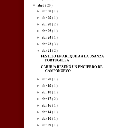
▼
abril
( 26 )
►
abr 30
( 1 )
►
abr 29
( 1 )
►
abr 28
( 2 )
►
abr 26
( 1 )
►
abr 24
( 1 )
►
abr 23
( 3 )
▼
abr 21
( 2 )
FESTEJO EN AREQUIPA A LA USANZA
PORTUGUESA
CARHUA RESEÑÓ UN ENCIERRO DE
CAMPONUEVO
►
abr 20
( 1 )
►
abr 19
( 1 )
►
abr 18
( 1 )
►
abr 17
( 2 )
►
abr 16
( 1 )
►
abr 14
( 1 )
►
abr 10
( 1 )
►
abr 09
( 1 )