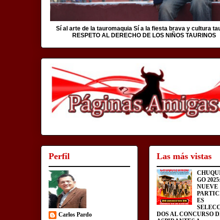
Sí al arte de la tauromaquia Sí a la fiesta brava y cultura ta
RESPETO AL DERECHO DE LOS NIÑOS TAURINOS
Perfil
Las más vistas
CHUQU
GO 2025
NUEVE
PARTIC
ES
SELEC
DOS AL CONCURSO D
Carlos Pardo