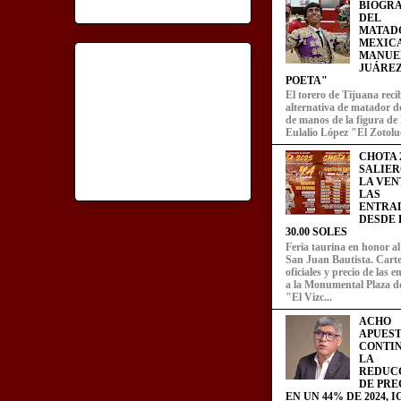
BIOGRA
DEL
MATAD
MEXIC
MANUE
JUÁREZ
POETA"
El torero de Tijuana recib
alternativa de matador d
de manos de la figura de
Eulalio López "El Zotoluc
CHOTA 2
SALIER
LA VEN
LAS
ENTRA
DESDE L
30.00 SOLES
Feria taurina en honor a
San Juan Bautista. Carte
oficiales y precio de las 
a la Monumental Plaza d
"El Vizc...
ACHO
APUEST
CONTI
LA
REDUC
DE PRE
EN UN 44% DE 2024, 