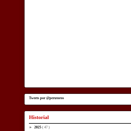
Tweets por @perutoros
Historial
►
2025
( 47 )