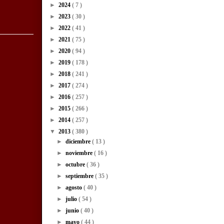
►
2024
( 7 )
►
2023
( 30 )
►
2022
( 41 )
►
2021
( 75 )
►
2020
( 94 )
►
2019
( 178 )
►
2018
( 241 )
►
2017
( 274 )
►
2016
( 257 )
►
2015
( 266 )
►
2014
( 257 )
▼
2013
( 380 )
►
diciembre
( 13 )
►
noviembre
( 16 )
►
octubre
( 36 )
►
septiembre
( 35 )
►
agosto
( 40 )
►
julio
( 54 )
►
junio
( 40 )
►
mayo
( 44 )