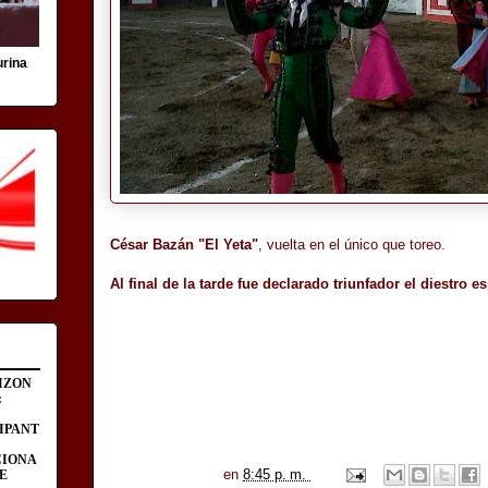
urina
César Bazán "El Yeta"
, vuelta en el único que toreo.
Al final de la tarde fue declarado triunfador el diestro 
IZON
:
IPANT
CIONA
en
8:45 p. m.
E