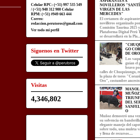
ASPIRANTES A
Celular RPC: (+51) 997 535 549
NOVILLEROS "SANT
/ (+51) 948 312 900 Celular
VIRGEN DE LAS
MERCEDES"
RPM: (+51) #949 663 444
Correo:
El certamen de aspirante
novilleros organizado por
redaccion.perutoros@gmail.com
Comisión Taurina 2025 y
Ver todo mi perfil
Plataforma Digital Perú 
se desarrollará en la Pla..
"CHUQ
GO CO
Siguenos en Twitter
DE ORO
Los vaqu
guían el
bravo por
calles de Chuquizongo, 
la plaza de toros "Coraz
Oro", costumbre ancestra
Visitas
MANOL
MUÑOZ
4,346,802
TRIUN
DEL SE
SANFEL
O
Muñoz demostró una ve
su solvencia en banderill
elegante manejo del capot
sobre todo, una muleta v
y llena de recursos....