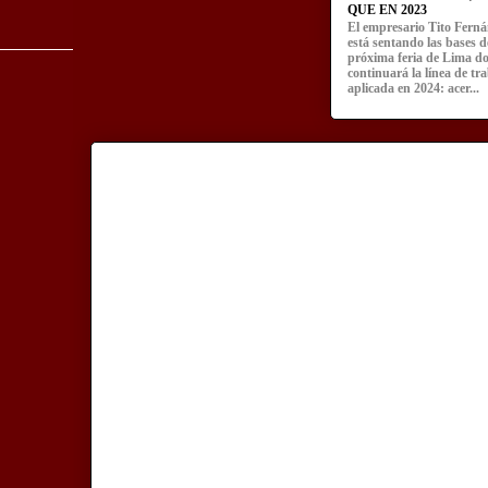
QUE EN 2023
El empresario Tito Fern
está sentando las bases d
próxima feria de Lima d
continuará la línea de tr
aplicada en 2024: acer...