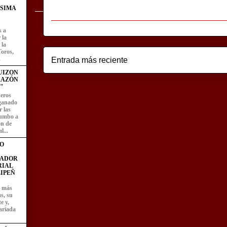
ÍSIMA
s a
 la
 la
Toros,
.
Entrada más reciente
UIZON
RAZÓN
"
eros
 ganado
 las
rumbo a
ón de
l...
O
FADOR
RIAL
IPEÑ
z más
as, su
e y,
ariada