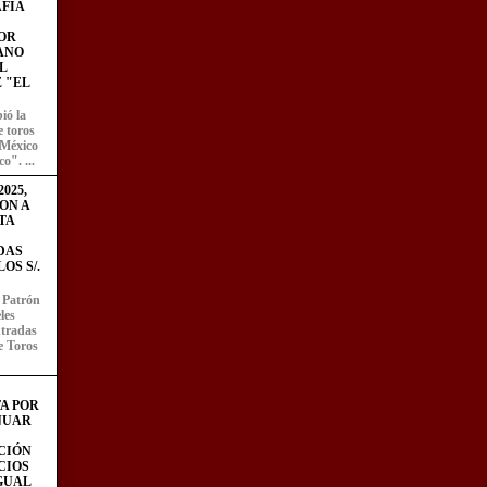
FÍA
OR
ANO
L
 "EL
ió la
e toros
 México
o". ...
025,
ON A
TA
DAS
OS S/.
l Patrón
les
entradas
e Toros
A POR
NUAR
CIÓN
CIOS
IGUAL