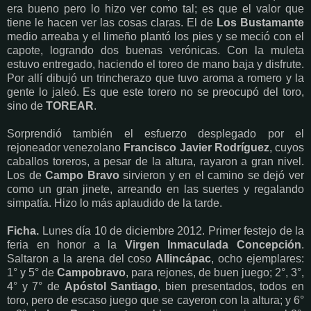
era bueno pero lo hizo ver como tal; es que el valor que
tiene le hacen ver las cosas claras. El de
Los Bustamante
medio arreaba y el limeño plantó los pies y se meció con el
capote, logrando dos buenas verónicas. Con la muleta
estuvo entregado, haciendo el toreo de mano baja y disfrute.
Por allí dibujó un trincherazo que tuvo aroma a romero y la
gente lo jaleó. Es que este torero no se preocupó del toro,
sino de
TOREAR
.
Sorprendió también el esfuerzo desplegado por el
rejoneador venezolano
Francisco Javier Rodríguez
, cuyos
caballos toreros, a pesar de la altura, rayaron a gran nivel.
Los de
Campo Bravo
sirvieron y en el camino se dejó ver
como un gran jinete, arreando en las suertes y regalando
simpatía. Hizo lo más aplaudido de la tarde.
Ficha.
Lunes día 10 de diciembre 2012. Primer festejo de la
feria en honor a la
Virgen Inmaculada Concepción
.
Saltaron a la arena del coso
Allincápac
, ocho ejemplares:
1° y 5° de
Campobravo
, para rejones, de buen juego; 2°, 3°,
4° y 7° de
Apóstol Santiago
, bien presentados, todos en
toro, pero de escaso juego que se cayeron con la altura; y 6°