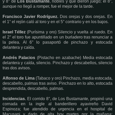
y 8° de
Los Bustamante
, nobles y que dieron juego; el 8°,
aunque no llegó a romper, fue el mejor de la tarde.
Francisco Javier Rodríguez.
Dos orejas y dos orejas. En
el 1° el rejón caló al toro y en el 5° contrario y en los bajos.
Israel Téllez
(Purísima y oro) Silencio y vuelta al ruedo. En
el 2° el toro fue apuntillado en un burladero tras renunciar a
la pelea. Al 6° lo pasaportó de pinchazo y estocada
delantera y caída.
Andrés Palacios
(Pistacho en azabache) Media estocada
delantera y caída, silencio. Pinchazo y descabellos, silencio
tras dos avisos.
Alfonso de Lima
(Tabaco y oro) Pinchazo, media estocada,
descabello, palmas tras aviso. Pinchazo en lo alto, estocada
desprendida, descabello, palmas.
Incidencias.
El corrido 8°, de Los Bustamante, propinó una
cornada en la ingle al banderillero ayavireño David
Espinoza; fue atendido de urgencia en el hospital de
Macusani y dado de alta hoy martes por la mañana;