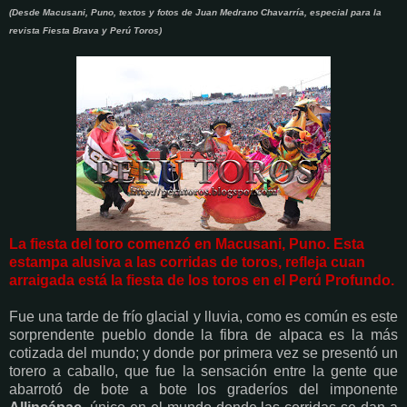
(Desde Macusani, Puno, textos y fotos de Juan Medrano Chavarría, especial para la
revista Fiesta Brava y Perú Toros)
La fiesta del toro comenzó en Macusani, Puno. Esta
estampa alusiva a las corridas de toros, refleja cuan
arraigada está la fiesta de los toros en el Perú Profundo.
Fue una tarde de frío glacial y lluvia, como es común es este
sorprendente pueblo donde la fibra de alpaca es la más
cotizada del mundo; y donde por primera vez se presentó un
torero a caballo, que fue la sensación entre la gente que
abarrotó de bote a bote los graderíos del imponente