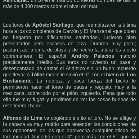
Allincápac
, único en el mundo donde las corridas se dan a
más de 4,300 metros sobre el nivel del mar.
Los toros de
Apóstol Santiago
, que reemplazaron a última
hora a los colombianos de Garzón y El Manzanal,-que dicen
no llegaron por dificultades sanitarias-, lucieron bien
presentados pero escasos de raza. Duraron muy poco;
pastan casi a orilla de playa y de hecho la altura les afectó
sobremanera. El español
Andrés Palacios
marchó
prácticamente inédito. Sus toros no tuvieron un pase y
desencantado de cruzar el Atlántico sin un buen recuerdo
que llevar. A
Téllez
medio le sirvió el 6°, con el hierro de
Los
Bustamante
. La nobleza y poca fuerza del bicho le
permitieron hacer el toreo de pausa y regusto, muy a la
mexicana, sobre todo por el pitón izquierdo. Pena que todo
ello fue muy fugaz y perdimos de ver las cosas buenas de
este torero charro.
Alfonso de Lima
va cogiéndole sitio al toro. No se aflige y
la cabeza va muy rápido para entender las condiciones de
sus oponentes, de los que aprovecha cualquier atisbo de
toreabilidad. Sucedió con el 4°, pero más con el 8°, que no