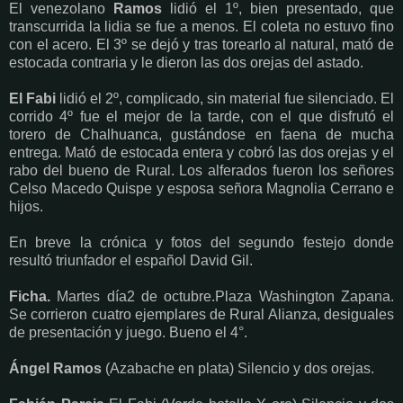
El venezolano
Ramos
lidió el 1º, bien presentado, que
transcurrida la lidia se fue a menos. El coleta no estuvo fino
con el acero. El 3º se dejó y tras torearlo al natural, mató de
estocada contraria y le dieron las dos orejas del astado.
El Fabi
lidió el 2º, complicado, sin material fue silenciado. El
corrido 4º fue el mejor de la tarde, con el que disfrutó el
torero de Chalhuanca, gustándose en faena de mucha
entrega. Mató de estocada entera y cobró las dos orejas y el
rabo del bueno de Rural. Los alferados fueron los señores
Celso Macedo Quispe y esposa señora Magnolia Cerrano e
hijos.
En breve la crónica y fotos del segundo festejo donde
resultó triunfador el español David Gil.
Ficha.
Martes día2 de octubre.Plaza Washington Zapana.
Se corrieron cuatro ejemplares de Rural Alianza, desiguales
de presentación y juego. Bueno el 4°.
Ángel Ramos
(Azabache en plata) Silencio y dos orejas.