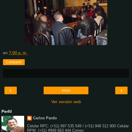
en
7:00 p. m.
Compartir
‹
›
Inicio
Ver versión web
Perfil
Carlos Pardo
Celular RPC: (+51) 997 535 549 / (+51) 948 312 900 Celular
RPM: (+51) #949 663 444 Correo: