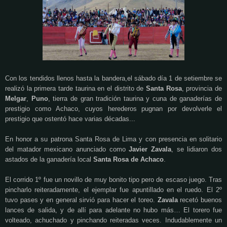
Con los tendidos llenos hasta la bandera,el sábado día 1 de setiembre se
realizó la primera tarde taurina en el distrito de
Santa Rosa
, provincia de
Melgar
,
Puno
, tierra de gran tradición taurina y cuna de ganaderías de
prestigio como Achaco, cuyos herederos pugnan por devolverle el
prestigio que ostentó hace varias décadas...
En honor a su patrona Santa Rosa de Lima y con presencia en solitario
del matador mexicano anunciado como
Javier Zavala
, se lidiaron dos
astados de la ganadería local
Santa Rosa de Achaco
.
El corrido 1º fue un novillo de muy bonito tipo pero de escaso juego. Tras
pincharlo reiteradamente, el ejemplar fue apuntillado en el ruedo. El 2º
tuvo pases y en general sirvió para hacer el toreo.
Zavala
recetó buenos
lances de salida, y de allí para adelante no hubo más… El torero fue
volteado, achuchado y pinchando reiteradas veces. Indudablemente un