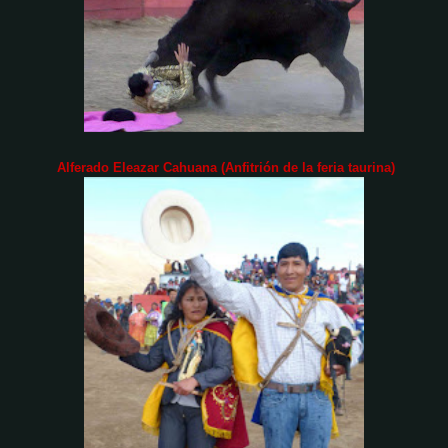
Alferado Eleazar Cahuana (Anfitrión de la feria taurina)